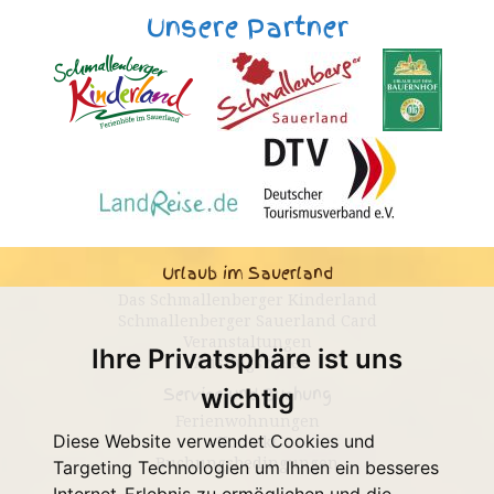
Unsere Partner
Urlaub im Sauerland
Das Schmallenberger Kinderland
Schmallenberger Sauerland Card
Veranstaltungen
Ihre Privatsphäre ist uns
Ausflugsziele
wichtig
Service und Buchung
Ferienwohnungen
Diese Website verwendet Cookies und
Kontakt
Buchungsbedingungen
Targeting Technologien um Ihnen ein besseres